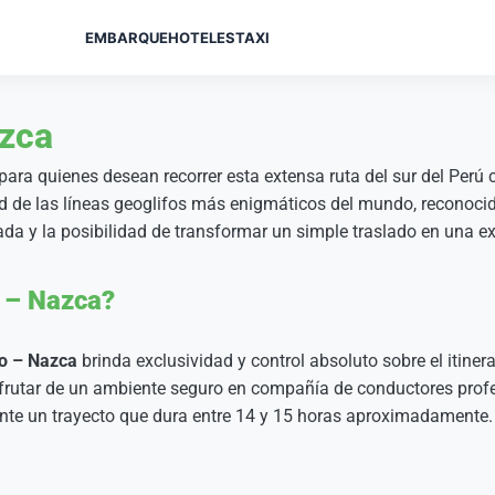
EMBARQUE
HOTELES
TAXI
azca
para quienes desean recorrer esta extensa ruta del sur del Perú c
udad de las líneas geoglifos más enigmáticos del mundo, recono
a y la posibilidad de transformar un simple traslado en una expe
o – Nazca?
co – Nazca
brinda exclusividad y control absoluto sobre el itiner
isfrutar de un ambiente seguro en compañía de conductores prof
rante un trayecto que dura entre 14 y 15 horas aproximadamente.