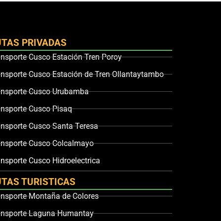
UTAS PRIVADAS
ansporte Cusco Estación Tren Poroy
ansporte Cusco Estación de Tren Ollantaytambo
ansporte Cusco Urubamba
ansporte Cusco Pisaq
ansporte Cusco Santa Teresa
ansporte Cusco Colcalmayo
nsporte Cusco Hidroelectrica
UTAS TURISTICAS
ansporte Montaña de Colores
ansporte Laguna Humantay