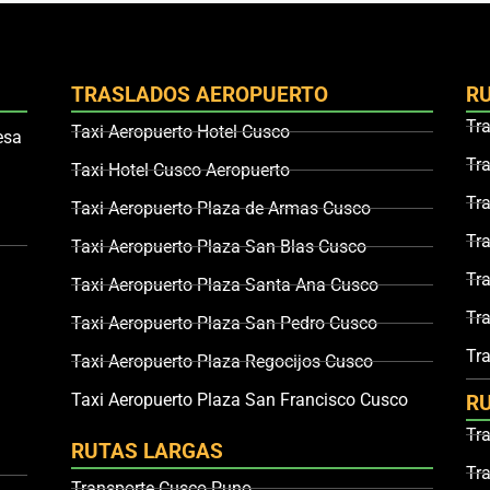
TRASLADOS AEROPUERTO
R
Tr
Taxi Aeropuerto Hotel Cusco
esa
Tr
Taxi Hotel Cusco Aeropuerto
Tr
Taxi Aeropuerto Plaza de Armas Cusco
Tr
Taxi Aeropuerto Plaza San Blas Cusco
Tr
Taxi Aeropuerto Plaza Santa Ana Cusco
Tr
Taxi Aeropuerto Plaza San Pedro Cusco
Tra
Taxi Aeropuerto Plaza Regocijos Cusco
Taxi Aeropuerto Plaza San Francisco Cusco
R
Tr
RUTAS LARGAS
Tr
Transporte Cusco Puno