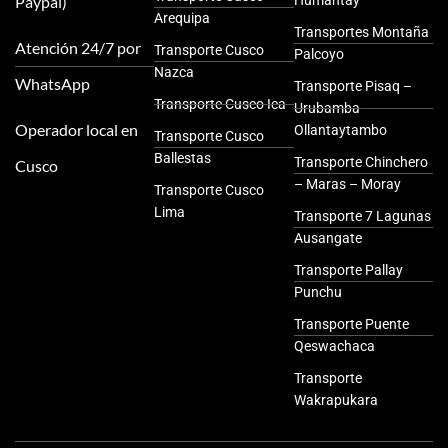
Paypal)
Humantay
Arequipa
Transportes Montaña
Atención 24/7 por
Transporte Cusco
Palcoyo
Nazca
WhatsApp
Transporte Pisaq –
Transporte Cusco Ica
Urubamba –
Operador local en
Ollantaytambo
Transporte Cusco
Ballestas
Transporte Chinchero
Cusco
– Maras – Moray
Transporte Cusco
Lima
Transporte 7 Lagunas
Ausangate
Transporte Pallay
Punchu
Transporte Puente
Qeswachaca
Transporte
Wakrapukara