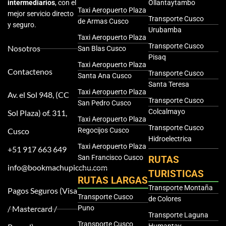
intermediarios
, con el
Ollantaytambo
Taxi Aeropuerto Plaza
mejor servicio directo
Transporte Cusco
de Armas Cusco
y seguro.
Urubamba
Taxi Aeropuerto Plaza
Transporte Cusco
Nosotros
San Blas Cusco
Pisaq
Taxi Aeropuerto Plaza
Contactenos
Transporte Cusco
Santa Ana Cusco
Santa Teresa
Taxi Aeropuerto Plaza
Av. el Sol 948, (CC
Transporte Cusco
San Pedro Cusco
Colcalmayo
Sol Plaza) of. 311,
Taxi Aeropuerto Plaza
Transporte Cusco
Cusco
Regocijos Cusco
Hidroelectrica
Taxi Aeropuerto Plaza
+51 917 663 649
San Francisco Cusco
RUTAS
info@bookmachupicchu.com
TURISTICAS
RUTAS LARGAS
Transporte Montaña
Pagos Seguros (Visa
Transporte Cusco
de Colores
/ Mastercard /
Puno
Transporte Laguna
Transporte Cusco