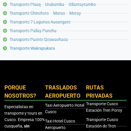
Transporte Pisaq – Urubamba – Ollantaytambo
Transporte Chinchero – Maras – Moray
Transporte 7 Lagunas Ausangate
Transporte Pallay Punchu
Transporte Puente Qeswachaca
Transporte Wakrapukara
PORQUE
TRASLADOS
RUTAS
NOSOTROS?
AEROPUERTO
PRIVADAS
Transporte Cusco
Taxi Aeropuerto Hotel
Especialistas en
Estación Tren Poroy
Cusco
transporte y tours en
Cusco. Empresa 100%
Transporte Cusco
Taxi Hotel Cusco
cusqueña,
sin
Estación de Tren
Aeropuerto